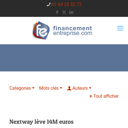
01 84 25 52 72
Categories
Mots clés
Auteurs
Tout afficher
Nextway lève 14M euros