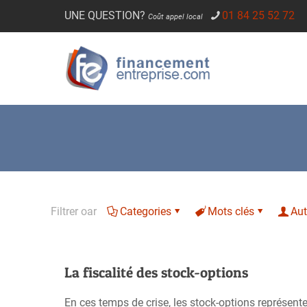
UNE QUESTION?
01 84 25 52 72
Coût appel local
Filtrer oar
Categories
Mots clés
Aut
La fiscalité des stock-options
En ces temps de crise, les stock-options représent