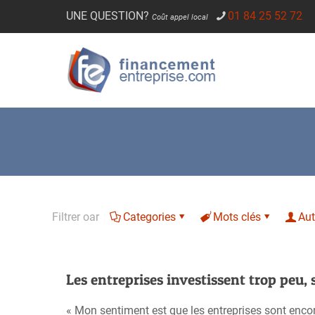
UNE QUESTION?
01 84 25 52 72
Coût appel local
Filtrer oar
Categories
Mots clés
Aut
Les entreprises investissent trop peu,
« Mon sentiment est que les entreprises sont encore