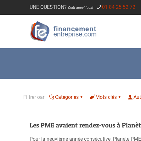
UNE QUESTION?
01 84 25 52 72
Coût appel local
Filtrer oar
Categories
Mots clés
Aut
Les PME avaient rendez-vous à Planè
Pour la neuvième année consécutive, Planète PME a 