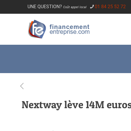
UNE QUESTION?
01 84 25 52 72
Coût appel local
Nextway lève 14M euro