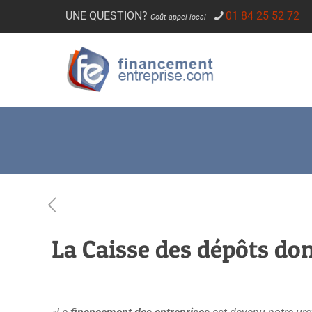
UNE QUESTION?
01 84 25 52 72
Coût appel local
La Caisse des dépôts do