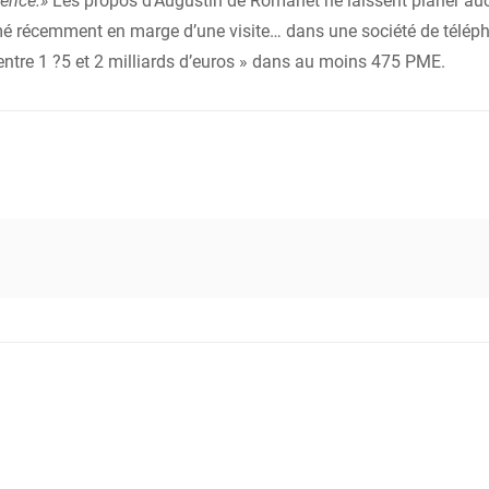
gence.»
Les propos d’Augustin de Romanet ne laissent planer aucu
firmé récemment en marge d’une visite… dans une société de télép
 entre 1 ?5 et 2 milliards d’euros » dans au moins 475 PME.