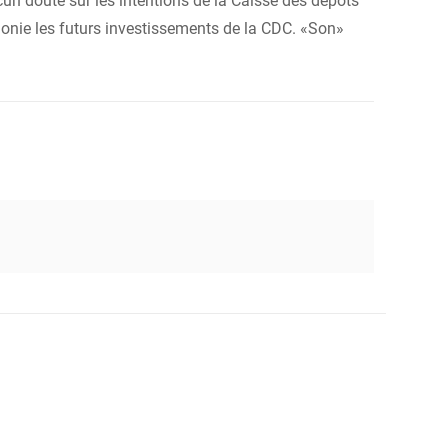
n doute sur les intentions de la Caisse des dépôts
honie les futurs investissements de la CDC. «Son»