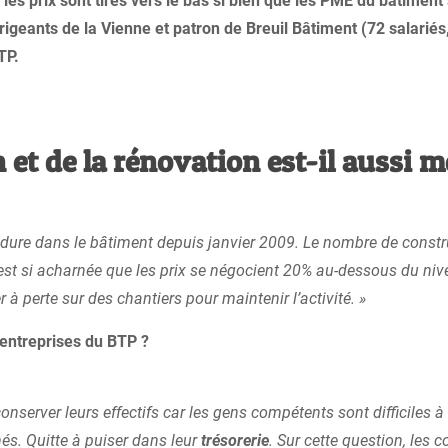
 les prix sont tirés vers le bas si bien que les PME du bâtiment
rigeants de la Vienne et patron de Breuil Bâtiment (72 salariés,
TP.
 et de la rénovation est-il aussi m
se dure dans le bâtiment depuis janvier 2009. Le nombre de const
 est si acharnée que les prix se négocient 20% au-dessous du nive
à perte sur des chantiers pour maintenir l’activité. »
 entreprises du BTP ?
onserver leurs effectifs car les gens compétents sont difficiles à 
hés. Quitte à puiser dans leur
trésorerie
. Sur cette question, les co