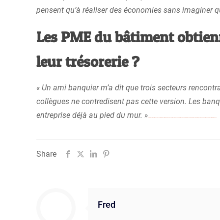
pensent qu’à réaliser des économies sans imaginer qu’à 
Les PME du bâtiment obtienn
leur trésorerie ?
« Un ami banquier m’a dit que trois secteurs rencontra
collègues ne contredisent pas cette version. Les banq
entreprise déjà au pied du mur. »
Roblox Hack
Bigo Live Beans Hack
YUGIOH DUEL LINKS HACK
Pokemon Duel Hack
Roblox Hack
Pixel Gun 3d Hack
Growtopia Hack
Clash Royale Hack
my cafe recipes stories hack
Mobile Legends Hack
Mobile Strike Hack
Share
Fred