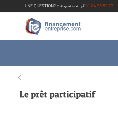
UNE QUESTION?
01 84 25 52 72
Coût appel local
Le prêt participatif